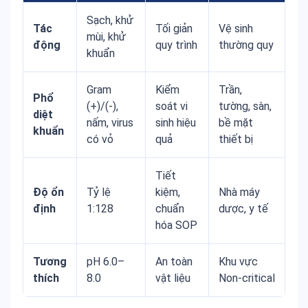
Sạch, khử
Tác
Tối giản
Vệ sinh
mùi, khử
động
quy trình
thường quy
khuẩn
Gram
Kiểm
Trần,
Phổ
(+)/(-),
soát vi
tường, sàn,
diệt
nấm, virus
sinh hiệu
bề mặt
khuẩn
có vỏ
quả
thiết bị
Tiết
Độ ổn
Tỷ lệ
kiệm,
Nhà máy
định
1:128
chuẩn
dược, y tế
hóa SOP
Tương
pH 6.0–
An toàn
Khu vực
thích
8.0
vật liệu
Non-critical