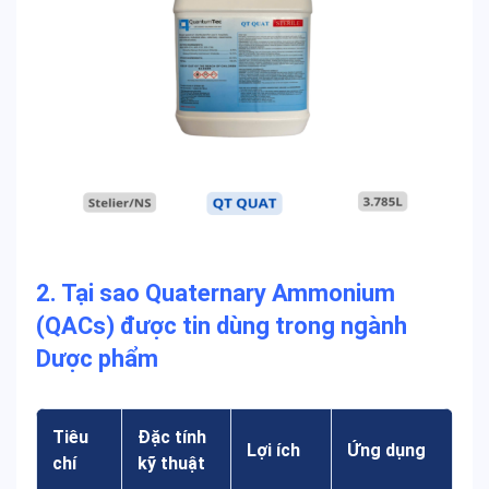
2. Tại sao Quaternary Ammonium
(QACs) được tin dùng trong ngành
Dược phẩm
Tiêu
Đặc tính
Lợi ích
Ứng dụng
chí
kỹ thuật