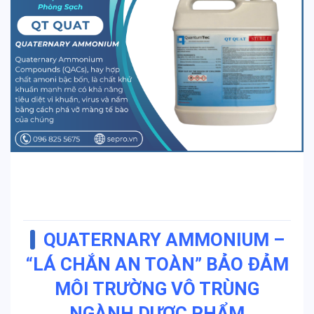
QUATERNARY AMMONIUM –
“LÁ CHẮN AN TOÀN” BẢO ĐẢM
MÔI TRƯỜNG VÔ TRÙNG
NGÀNH DƯỢC PHẨM