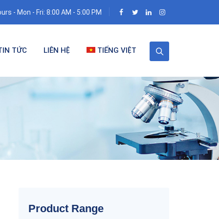
urs - Mon - Fri: 8:00 AM - 5:00 PM
TIN TỨC
LIÊN HỆ
TIẾNG VIỆT
Product Range