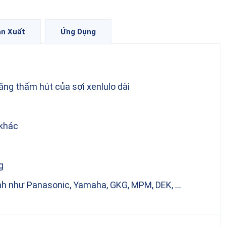
ản Xuất
Ứng Dụng
ăng thấm hút của sợi xenlulo dài
 khác
g
ình như Panasonic, Yamaha, GKG, MPM, DEK, …