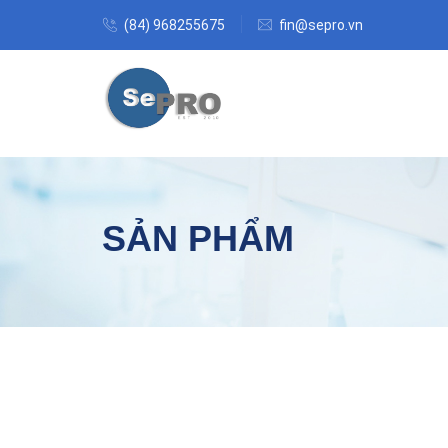
(84) 968255675
fin@sepro.vn
SẢN PHẨM