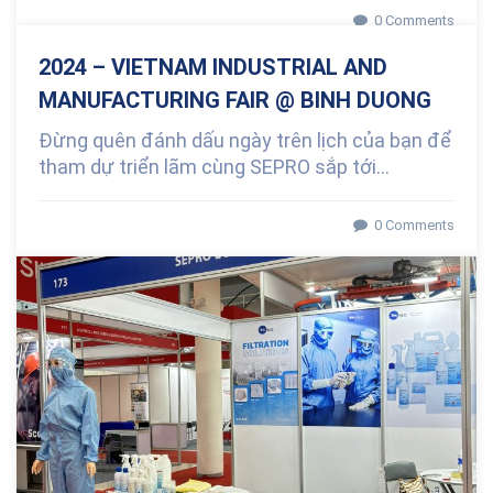
0 Comments
2024 – VIETNAM INDUSTRIAL AND
MANUFACTURING FAIR @ BINH DUONG
Đừng quên đánh dấu ngày trên lịch của bạn để
tham dự triển lãm cùng SEPRO sắp tới...
0 Comments