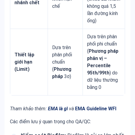
nhánh chết
chế
không quá 1,5
lần đường kính
ống)
Dựa trên phân
phối phi chuẩn
Dựa trên
(
Phương pháp
Thiết lập
phân phối
phân vị –
giới hạn
chuẩn
Percentile
(Limit)
(
Phương
95th/99th
) do
pháp
3σ)
dữ liệu thường
bằng 0
Tham khảo thêm:
EMA là gì
và
EMA Guideline WFI
Các điểm lưu ý quan trọng cho QA/QC: