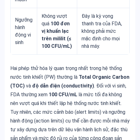
Không vượt
Đây là kỳ vọng
Ngưỡng
quá
100 đơn
thanh tra của FDA,
hành
vị khuẩn lạc
không phải mức
động vi
trên mililit (≤
mặc định cho mọi
sinh
100 CFU/mL)
nhà máy.
Hai phép thử hóa lý quan trọng nhất trong hệ thống
nước tinh khiết (PW) thường là
Total Organic Carbon
(TOC)
và
độ dẫn điện (conductivity)
. Đối với vi sinh,
FDA thường xem
100 CFU/mL
là mức tối đa không
nên vượt quá khi thiết lập hệ thống nước tinh khiết.
Tuy nhiên, các mức cảnh báo (alert limits) và ngưỡng
hành động (action limits) cụ thể cần được mỗi nhà máy
tự xây dựng dựa trên dữ liệu vận hành lịch sử, đặc thù
sản phẩm và mức độ rủi ro của từng công đoạn sản