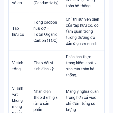
vô cơ
(Conductivity)
toàn hệ thống.
Chỉ thị sự hiện diện
Tổng cacbon
của tạp hữu cơ, có
Tạp
hữu cơ –
tầm quan trọng
hữu cơ
Total Organic
tương đương độ
Carbon (TOC)
dẫn điện và vi sinh
Phản ánh thực
Vi sinh
Theo dõi vi
trạng kiểm soát vi
tổng
sinh định kỳ
sinh của toàn hệ
thống.
Vi sinh
Nhận diện
Mang ý nghĩa quan
vật
theo đánh giá
trọng hơn cả việc
không
rủi ro sản
chỉ đếm tổng số
mong
phẩm
lượng.
muốn