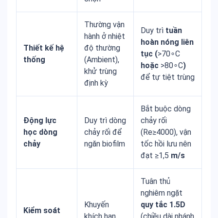
Thường vận
Duy trì
tuần
hành ở nhiệt
hoàn nóng liên
Thiết kế hệ
độ thường
tục (
>70∘C
thống
(Ambient),
hoặc
>80∘C
)
khử trùng
để tự tiệt trùng
định kỳ
Bắt buộc dòng
Động lực
Duy trì dòng
chảy rối
học dòng
chảy rối để
(Re≥4000), vận
chảy
ngăn biofilm
tốc hồi lưu nên
đạt ≥1,5
m/s
Tuân thủ
nghiêm ngặt
Khuyến
quy tắc 1.5D
Kiểm soát
khích hạn
(chiều dài nhánh