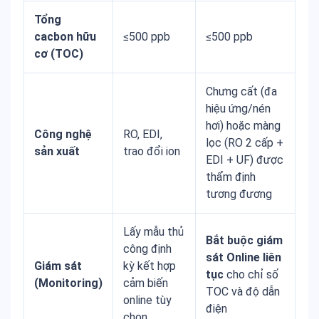
Tổng
cacbon hữu
≤500 ppb
≤500 ppb
cơ (TOC)
Chưng cất (đa
hiệu ứng/nén
hơi) hoặc màng
Công nghệ
RO, EDI,
lọc (RO 2 cấp +
sản xuất
trao đổi ion
EDI + UF) được
thẩm định
tương đương
Lấy mẫu thủ
Bắt buộc giám
công định
sát Online liên
Giám sát
kỳ kết hợp
tục
cho chỉ số
(Monitoring)
cảm biến
TOC và độ dẫn
online tùy
điện
chọn