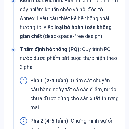
Kiểm soát Biofilm:
Biofilm là rủi ro lớn nhất
gây nhiễm khuẩn chéo và nội độc tố.
Annex 1 yêu cầu thiết kế hệ thống phải
hướng tới việc
loại bỏ hoàn toàn không
gian chết
(dead-space-free design).
Thẩm định hệ thống (PQ):
Quy trình PQ
nước dược phẩm bắt buộc thực hiện theo
3 pha:
Pha 1 (2-4 tuần):
Giám sát chuyên
sâu hàng ngày tất cả các điểm, nước
chưa được dùng cho sản xuất thương
mại.
Pha 2 (4-6 tuần):
Chứng minh sự ổn