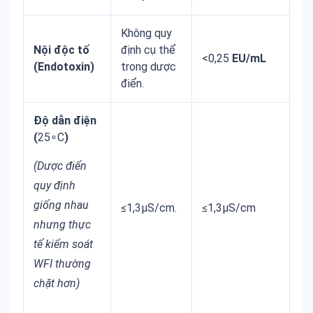
Không quy
Nội độc tố
định cụ thể
<0,25
EU/mL
(Endotoxin)
trong dược
điển.
Độ dẫn điện
(
25∘C
)
(Dược điển
quy định
giống nhau
≤1,3μS/cm.
≤1,3μS/cm
nhưng thực
tế kiểm soát
WFI thường
chặt hơn)