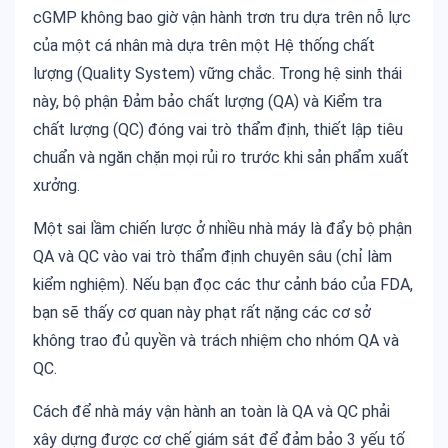
cGMP không bao giờ vận hành trơn tru dựa trên nỗ lực
của một cá nhân mà dựa trên một Hệ thống chất
lượng (Quality System) vững chắc. Trong hệ sinh thái
này, bộ phận Đảm bảo chất lượng (QA) và Kiểm tra
chất lượng (QC) đóng vai trò thẩm định, thiết lập tiêu
chuẩn và ngăn chặn mọi rủi ro trước khi sản phẩm xuất
xưởng.
Một sai lầm chiến lược ở nhiều nhà máy là đẩy bộ phận
QA và QC vào vai trò thẩm định chuyên sâu (chỉ làm
kiểm nghiệm). Nếu bạn đọc các thư cảnh báo của FDA,
bạn sẽ thấy cơ quan này phạt rất nặng các cơ sở
không trao đủ quyền và trách nhiệm cho nhóm QA và
QC.
Cách để nhà máy vận hành an toàn là QA và QC phải
xây dựng được cơ chế giám sát để đảm bảo 3 yếu tố