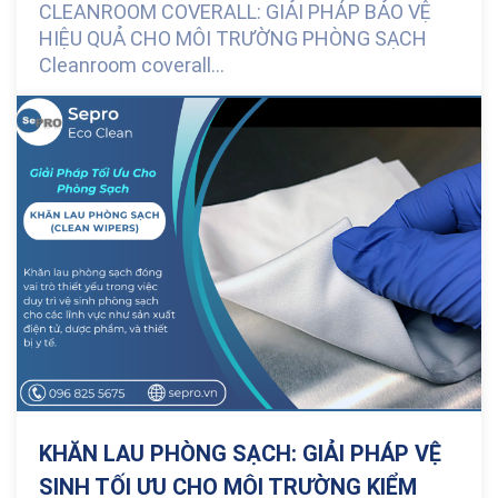
CLEANROOM COVERALL: GIẢI PHÁP BẢO VỆ
HIỆU QUẢ CHO MÔI TRƯỜNG PHÒNG SẠCH
Cleanroom coverall...
0 Comments
KHĂN LAU PHÒNG SẠCH: GIẢI PHÁP VỆ
SINH TỐI ƯU CHO MÔI TRƯỜNG KIỂM